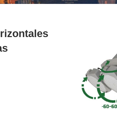
rizontales
as