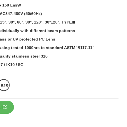
to 150 Lm/W
AC347-480V (50/60Hz)
15°, 30°, 60°, 90°, 120°, 30*120°, TYPEIII
ividually with different beam patterns
lass or UV protected PC Lens
using tested 1000hrs to standard ASTM”B117-11”
ality stainless steel 316
7 / IK10 / 5G
IES