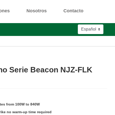
iones
Nosotros
Contacto
ino Serie Beacon NJZ-FLK
es from 100W to 840W
trike no warm-up time required