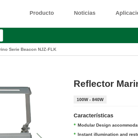
Producto
Noticias
Aplicac
rino Serie Beacon NJZ-FLK
Reflector Mar
100W - 840W
Características
Modular Design accommodat
Instant illumination and res