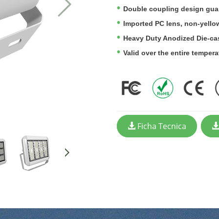
Double coupling design guar
Imported PC lens, non-yello
Heavy Duty Anodized Die-cas
Valid over the entire tempera
Ficha Tecnica