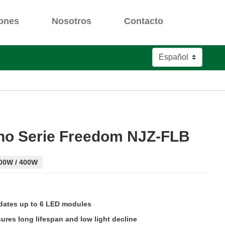
iones
Nosotros
Contacto
ino Serie Freedom NJZ-FLB
300W / 400W
dates up to 6 LED modules
res long lifespan and low light decline